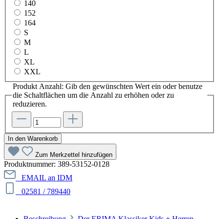
140
152
164
S
M
L
XL
XXL
Produkt Anzahl: Gib den gewünschten Wert ein oder benutze
die Schaltflächen um die Anzahl zu erhöhen oder zu
reduzieren.
In den Warenkorb
Zum Merkzettel hinzufügen
Produktnummer:
389-53152-0128
EMAIL an IDM
02581 / 789440
Beschreibung
Der ERIMA Klassiker Kids + Herren