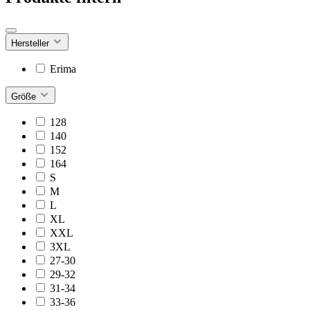
Hersteller
Erima
Größe
128
140
152
164
S
M
L
XL
XXL
3XL
27-30
29-32
31-34
33-36