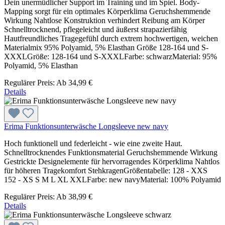
Dein unermüdlicher Support im Training und im Spiel. Body-
Mapping sorgt für ein optimales Körperklima Geruchshemmende
Wirkung Nahtlose Konstruktion verhindert Reibung am Körper
Schnelltrocknend, pflegeleicht und äußerst strapazierfähig
Hautfreundliches Tragegefühl durch extrem hochwertigen, weichen
Materialmix 95% Polyamid, 5% Elasthan Größe 128-164 und S-
XXXLGröße: 128-164 und S-XXXLFarbe: schwarzMaterial: 95%
Polyamid, 5% Elasthan
Regulärer Preis:
Ab
34,99 €
Details
Erima Funktionsunterwäsche Longsleeve new navy
Hoch funktionell und federleicht - wie eine zweite Haut.
Schnelltrocknendes Funktionsmaterial Geruchshemmende Wirkung
Gestrickte Designelemente für hervorragendes Körperklima Nahtlos
für höheren Tragekomfort StehkragenGrößentabelle: 128 - XXS
152 - XS S M L XL XXLFarbe: new navyMaterial: 100% Polyamid
Regulärer Preis:
Ab
38,99 €
Details