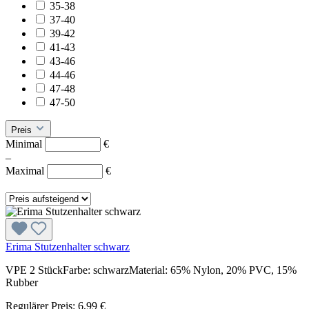
35-38
37-40
39-42
41-43
43-46
44-46
47-48
47-50
Preis
Minimal
€
–
Maximal
€
Erima Stutzenhalter schwarz
VPE 2 StückFarbe: schwarzMaterial: 65% Nylon, 20% PVC, 15%
Rubber
Regulärer Preis:
6,99 €