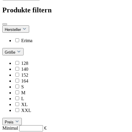
Produkte filtern
Hersteller
Erima
Größe
128
140
152
164
S
M
L
XL
XXL
Preis
Minimal
€